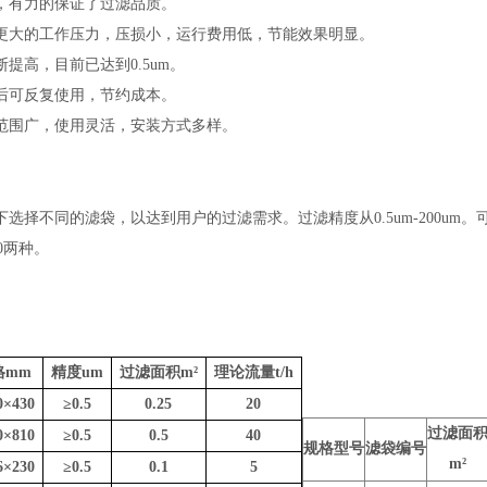
，有力的保证了过滤品质。
更大的工作压力，压损小，运行费用低，节能效果明显。
提高，目前已达到0.5um。
后可反复使用，节约成本。
范围广，使用灵活，安装方式多样。
选择不同的滤袋，以达到用户的过滤需求。过滤精度从0.5um-200um
810两种。
格
mm
精度
um
过滤面积
m
²
理论流量
t/h
0
×
430
≥
0.5
0.25
20
过滤面
0
×
810
≥
0.5
0.5
40
规格型号
滤袋编号
m²
6
×
230
≥
0.5
0.1
5