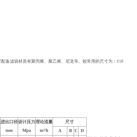
。可配备滤袋材质有聚丙烯、聚乙烯、尼龙等。较常用的尺寸为：¢18
积
进出口径
设计压力
理论流量
尺寸
mm
Mpa
m³/h
A
B
C
D