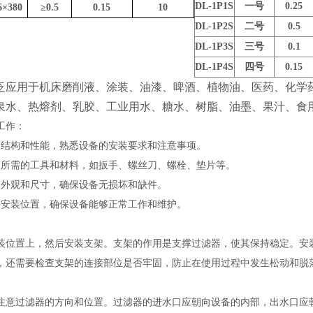
DL-1P1S
一号
0.25
6
×
380
≥
0.5
0.15
10
DL-1P2S
二号
0.5
DL-1P3S
三号
0.1
DL-1P4S
四号
0.15
泛应用于机床磨削液、涂装、油漆、啤酒、植物油、医药、化学
泉水、热熔剂、乳胶、工业用水、糖水、树脂、油墨、果汁、食
工作：
的结构和性能，熟悉设备的安装要求和注意事项。
装所需的工具和材料，如扳手、螺丝刀、螺栓、垫片等。
的外观和尺寸，确保设备无损坏和缺件。
的安装位置，确保设备能够正常工作和维护。
装位置上，然后安装支架。支架的作用是支撑过滤器，使其保持稳定。安
，还需要检查支架的连接部位是否牢固，防止在使用过程中发生松动和
注意过滤器的方向和位置。过滤器的进水口应朝向设备的内部，出水口应