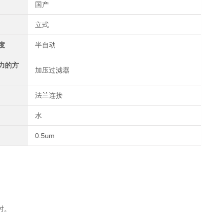
国产
立式
度
半自动
力的方
加压过滤器
法兰连接
水
0.5um
省时。