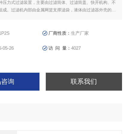
种压力式过滤装置，主要由过滤筒体、过滤筒盖、快开机构、不
组成。过滤机内部由金属网篮支撑滤袋，液体由过滤器外壳的旁
，经滤袋过滤后从出口流出，杂质被拦截在滤袋中。该机更换滤
滤基本无物料消耗。
1P2S
厂商性质：
生产厂家
6-05-26
访 问 量：
4027
品咨询
联系我们