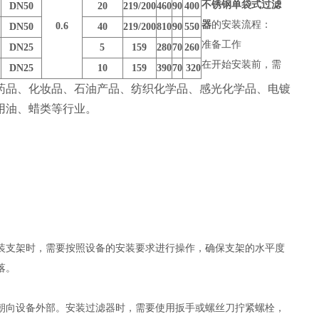
不锈钢单袋式过滤
DN50
20
219/200
460
90
400
器
的安装流程：
0.6
DN50
40
219/200
810
90
550
准备工作
DN25
5
159
280
70
260
在开始安装前，需
DN25
10
159
390
70
320
药品、化妆品、石油产品、纺织化学品、感光化学品、电镀
用油、蜡类等行业。
装支架时，需要按照设备的安装要求进行操作，确保支架的水平度
脱落。
朝向设备外部。安装过滤器时，需要使用扳手或螺丝刀拧紧螺栓，