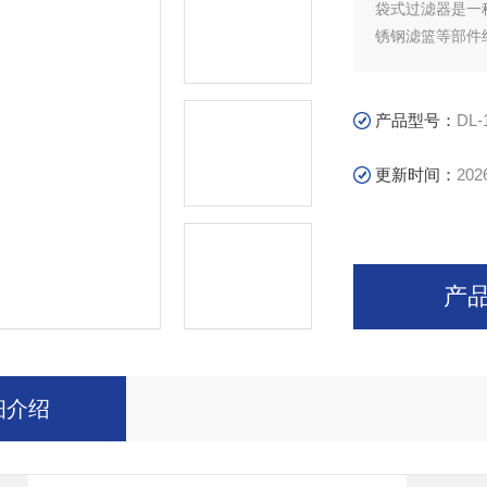
袋式过滤器是一
锈钢滤篮等部件
侧入口流进滤袋
袋十分方便，过
产品型号：
DL-
更新时间：
202
产
细介绍