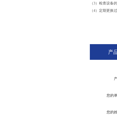
（3）检查设备
（4）定期更换
产
您的
您的