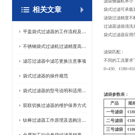
滤袋侧漏机率小
相关文章
袋式过滤可承载
滤袋过滤精度不断
过滤器滤袋清洗
平盖袋式过滤器的工作流程及具体结构特点
袋式过滤器应用
不锈钢袋式过滤机过滤精度高，能有效截留固体颗粒
滤袋匹配：
不同的工况要求下
滤芯过滤器中滤芯更换注意事项
0×430、¢180×
袋式过滤器的操作规范
袋式过滤器的型号说明和适用范围
滤袋参数表：
产品
规
双联切换过滤器的维护保养方式
一号滤袋
¢
18
钛棒过滤器工作原理及选购注意要点
二号滤袋
¢
18
三号滤袋
¢
10
金属加工行业单袋过滤器材质介绍