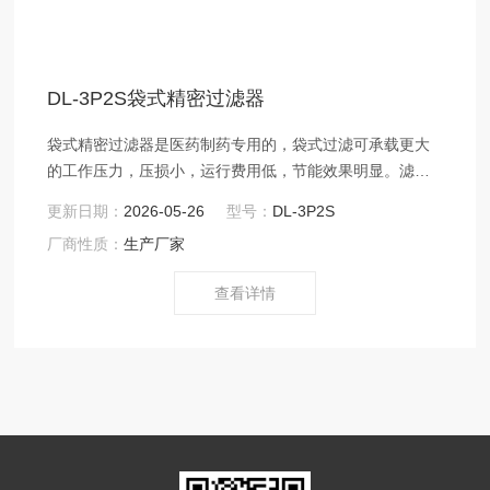
DL-3P2S袋式精密过滤器
袋式精密过滤器是医药制药专用的，袋式过滤可承载更大
的工作压力，压损小，运行费用低，节能效果明显。滤袋
过滤精度不断提高，目前已达到0.5um。过滤器滤袋清洗
更新日期：
2026-05-26
型号：
DL-3P2S
后可反复使用，节约成本。袋式过滤器应用范围广，使用
厂商性质：
生产厂家
灵活，安装方式多样。
查看详情