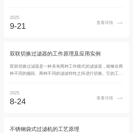
的杂质，保证流体系统的正常运行与设备的安全性。双联过滤
器的工作原理简单，结构紧凑，具有高效的过滤能力，广泛应
2025
用于石油、化工、电力、食品、制药、环保等多个行业。不锈
查看详情
9-21
钢双联过滤器的部分组成：1.外壳：外壳通常采用不锈钢材料
制成，具有较强的耐腐蚀性和耐高温性。外壳的设计要保证过
滤器的密封性和耐用性，能够承受管道系统的工作压力。2.过
滤元件：过滤元件是双联过滤器的核心部分，负责...
双联切换过滤器的工作原理及应用实例
双联切换过滤器是一种具有两种工作模式的滤波器，能够在两
种不同的频段、两种不同的滤波特性之间进行切换。它的工作
原理一般包括两大关键部分：一是通过控制信号或外部触发信
号来决定滤波器的工作状态；二是根据不同的工作模式选择不
2025
同的滤波频率范围、增益特性或者其他参数。这种设计方式的
查看详情
8-24
优势在于能够实现多功能性和适应性，尤其在动态变化的信号
处理中表现尤为突出。双联切换过滤器的工作原理：1.基本结
构通常由两个滤波器单元组成，每个单元具有不同的频率响
应。当系统需要改变频率响应时，通过切换控制信号，...
不锈钢袋式过滤机的工艺原理