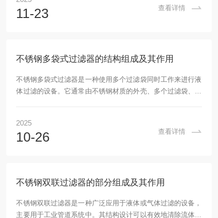
质被过滤介质拦截，清洁流体通过过滤元件流出，从而达到净
查看详情
11-23
化的目的。顶入式过滤器的设计特点：1.结构简单紧凑通常由
进水口、过滤元件、排放口以及外壳组成。其结构较为简单，
不需要复杂的电气设备或传动机构，便于安装和操作。2.过滤
效率高由于过滤元件的表面积较大，且流体是自上...
不锈钢多袋式过滤器的结构组成及其作用
不锈钢多袋式过滤器是一种使用多个过滤袋同时工作来进行液
体过滤的设备。它通常由不锈钢材质的外壳、多个过滤袋、液
体进出口、排放口等组成。与单袋式过滤器相比，它具有更高
的过滤能力和更大的处理流量。它的设计结构确保了过滤效率
2025
与流量之间的平衡，能够高效地去除液体中的固体颗粒，且操
查看详情
10-26
作便捷，适合连续工作。不锈钢多袋式过滤器的结构：1.外
壳：外壳通常采用304或316L不锈钢材质，具有较强的耐腐蚀
性和抗压性，能够承受高压液体的冲击。外壳内部分为多个过
滤袋的容纳空间，外壳表面光滑，易于清洁。2...
不锈钢双联过滤器的部分组成及其作用
不锈钢双联过滤器是一种广泛应用于液体或气体过滤的设备，
主要用于工业管道系统中。其结构设计可以有效地清除流体中