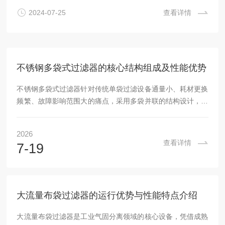
据物料的不同需求进行选择。双联过滤器设备的工艺流程主要
2024-07-25
查看详情
包括进料、过滤和出料三个过程当物料通过进口管道进入过滤
器中时，经过一系列分布器、滤料均衡器和分流头等装置的处
理，确保物料均匀流过滤...
不锈钢多袋式过滤器的核心结构组成及性能优势
不锈钢多袋式过滤器针对传统单袋过滤设备通量小、耗材更换
频繁、故障影响范围大的痛点，采用多袋并联的结构设计，在
保障过滤精度的前提下成倍提升处理能力，适配不同规模的生
产过滤需求，可满足连续作业的工况要求。主体采用耐腐蚀性
2026
能突出的不锈钢材质，抗酸碱、耐磨损，适配不同理化特性的
查看详情
7-19
过滤介质，不会与过滤物料发生化学反应，避免引入二次污
染，同时主体结构不易锈蚀变形，使用寿命更长。内部流道经
过优化，可适配高黏度、高杂质含量的各类液体过滤场景，不
管是粗过滤预处理还是精细过滤末端保障都能稳定运行。...
大流量布袋过滤器的运行优势与性能特点介绍
大流量布袋过滤器是工业气固分离领域的核心设备，凭借成熟