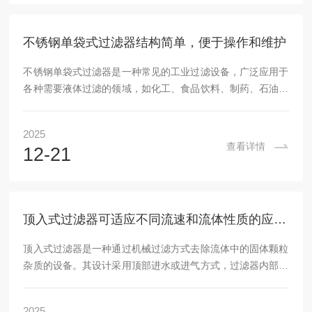
筒体和上盖的材质通常选用不锈钢，以确保设备的耐腐蚀性和
长期稳定性。快开式设计不仅方便维护，还确保了设备...
不锈钢单袋式过滤器结构简单，便于操作和维护
不锈钢单袋式过滤器是一种常见的工业过滤设备，广泛应用于
各种需要液体过滤的领域，如化工、食品饮料、制药、石油化
工、电子行业等。其主要功能是通过过滤介质（通常是过滤
袋）去除液体中的固体杂质，确保液体的纯净度和质量。不锈
2025
钢单袋式过滤器的部分组成：1.过滤器壳体过滤器的外壳通常
查看详情
12-21
由优质不锈钢（如304、316L等）制成，具有优良的耐腐蚀性
和抗压强度。壳体的设计通常为圆柱形或椭圆形，具有较好的
密封性，能够承受较高的工作压力。2.过滤袋过滤袋是单袋式
过滤器的核心部件，通常采用高性能的过滤材...
顶入式过滤器可适应不同流速和流体性质的应用场景
顶入式过滤器是一种通过机械过滤方式去除流体中的固体颗粒
杂质的设备。其设计采用顶部进水或进气方式，过滤器内部通
常装有过滤元件，能够通过物理方法实现对流体中污染物的有
效去除。工作原理非常简单：当流体从顶部进入过滤器时，杂
2025