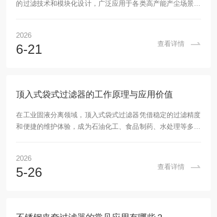
的过滤技术和模块化设计，广泛应用于各类高产能产尘场景的
气流净化处理，其结构、性能、运维逻辑均围绕大流量、高稳
定性的工况需求设计。大流量布袋过滤器的结构组成：1.分室
2026
壳体结构：多采用分室式箱体设计，各室可独立运行、独立清
查看详情
6-21
灰，壳体预留进气口、排气口、检修门，底部配套灰斗用于暂
存分离后的粉尘，箱体材质可根据工况选择碳钢、不锈钢或防
腐内衬，保障结构稳定性。2.滤袋装配系统：由滤袋、支撑笼
骨、紧固密封组件构成，是设备的核心过滤单元，...
顶入式袋式过滤器的工作原理与应用价值
在工业固液分离领域，顶入式袋式过滤器凭借稳定的过滤精度
和便捷的维护体验，成为石油化工、食品制药、水处理等多个
行业的过滤设备。不同于传统侧进式过滤器，其独特的顶入底
出结构设计，从根本上优化了流体路径，提升了过滤效率，这
2026
一切都要从它的核心工作原理说起。顶入式过滤器本质是一种
查看详情
5-26
压力驱动的物理拦截过滤装置，核心结构由过滤筒体、精密铸
造顶盖、快开锁紧机构、不锈钢滤袋加强网和定制滤袋组成，
整个过滤过程可以分为四个清晰的步骤：首先，待过滤的液体
在外部压力的推动下，从过滤器顶部的入口管流入设备...