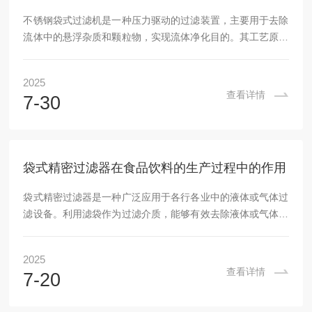
不锈钢袋式过滤机是一种压力驱动的过滤装置，主要用于去除
流体中的悬浮杂质和颗粒物，实现流体净化目的。其工艺原理
基于过滤袋对液体的物理拦截作用：液体从过滤容器的侧面或
下方进液口进入，冲击滤袋内部，使滤袋均匀展开并分布压
2025
力；杂质被滤袋截留在袋内，而洁净滤液则透过滤袋壁，沿着
查看详情
7-30
支撑网篮流向底部出液口排出。‌过滤袋通常放置在加强不锈钢
网篮中，以保证结构稳定性和过滤精度。‌过滤过程通过流体动
力学优化设计，减少水流阻力，液体从滤袋内部向外渗透时，
滤袋会根据物料性质自动调整拦截效率，确保杂质高...
袋式精密过滤器在食品饮料的生产过程中的作用
袋式精密过滤器是一种广泛应用于各行各业中的液体或气体过
滤设备。利用滤袋作为过滤介质，能够有效去除液体或气体中
的固体杂质，广泛应用于化工、制药、食品饮料、电子、电
力、环保等领域。相比于其他过滤技术，袋式过滤器具有较高
2025
的过滤效率和较长的使用寿命，因此深受许多行业用户的青
查看详情
7-20
睐。袋式精密过滤器的工作原理：1.进料：待过滤的液体或气
体进入袋式过滤器的进料口。2.过滤：液体或气体通过过滤器