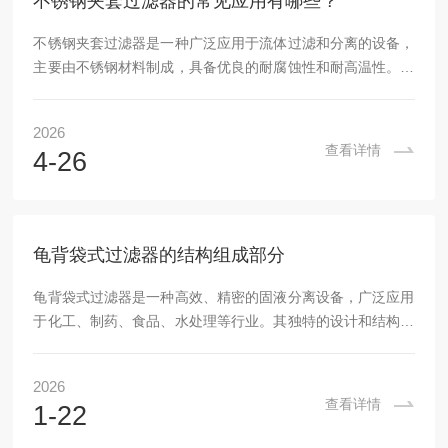
不锈钢夹套过滤器的常见应用有哪些？
不锈钢夹套过滤器是一种广泛应用于流体过滤和分离的设备，
主要由不锈钢材料制成，具备优良的耐腐蚀性和耐高温性。这
种过滤器通常用于石油、化工、食品、制药等行业，能够有效
去除悬浮物、颗粒和杂质，保证流体的洁净度和生产过程的稳
2026
定性。不锈钢夹套过滤器的结构组成：1.过滤器壳体：由不锈
查看详情
4-26
钢制成，具有良好的强度和耐腐蚀性。壳体内部设有过滤元
件，负责拦截流体中的固体颗粒。2.夹套：夹套设计使得过滤
器可以在过滤过程中进行加热或冷却，适用于温度敏感性流体
的处理。夹套内通入热媒或冷媒，以调节过滤器内流...
龟背袋式过滤器的结构组成部分
龟背袋式过滤器是一种高效、精密的固液分离设备，广泛应用
于化工、制药、食品、水处理等行业。其独特的设计和结构使
其在过滤过程中表现出色，能够有效截留杂质颗粒，确保液体
介质的纯净度。本文将详细拆解龟背袋式过滤器的核心结构组
2026
成部分。1、过滤缸筒体与上盖过滤缸筒体与上盖构成了龟背
查看详情
1-22
袋式过滤器的主体框架，通常采用快开式设计。这种设计使得
设备在需要更换滤袋时能够快速打开，大大提高了操作效率。