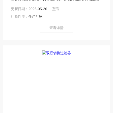
也可多台互联。采用两个三通球阀，将两个单筒过滤器组
更新日期：
2026-05-26
型号：
装在一个机座上。清洗过滤器时不必停车，保证其连续工
厂商性质：
生产厂家
作，是不停车生产线过滤装置的较好选择。具有结构新颖
合理、密封性好、流通能力强、操作简便等诸多优点。应
查看详情
用范围广泛、适应性强的多用途过滤设备。