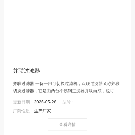
并联过滤器
并联过滤器 一备一用可切换过滤机，双联过滤器又称并联
切换过滤器，它是由两台不锈钢过滤器并联而成，也可多
台互联。采用两个三通球阀，将两个单筒过滤器组装在一
更新日期：
2026-05-26
型号：
个机座上。清洗过滤器时不必停车，保证其连续工作，是
厂商性质：
生产厂家
不停车生产线过滤装置的较好选择。具有结构新颖合理、
密封性好、流通能力强、操作简便等诸多优点。应用范围
查看详情
广泛、适应性强的多用途过滤设备。