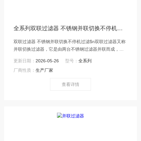
全系列双联过滤器 不锈钢并联切换不停机过滤
双联过滤器 不锈钢并联切换不停机过滤$n双联过滤器又称
并联切换过滤器，它是由两台不锈钢过滤器并联而成，也
可多台互联。采用两个三通球阀，将两个单筒过滤器组装
更新日期：
2026-05-26
型号：
全系列
在一个机座上。清洗过滤器时不必停车，保证其连续工
厂商性质：
生产厂家
作，是不停车生产线过滤装置的较好选择。具有结构新颖
合理、密封性好、流通能力强、操作简便等诸多优点。应
查看详情
用范围广泛、适应性强的多用途过滤设备。