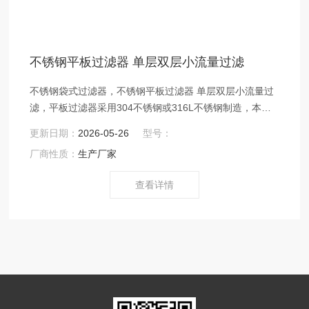
不锈钢平板过滤器 单层双层小流量过滤
不锈钢袋式过滤器，不锈钢平板过滤器 单层双层小流量过
滤，平板过滤器采用304不锈钢或316L不锈钢制造，本机
构造简单、装拆方便，密封性能好，既可抽滤也可压滤，
更新日期：
2026-05-26
型号：
适用于液体的超净处理。有单层和双层两种规格。$n双层
厂商性质：
生产厂家
单向过滤器在单层过滤基础上加了一层过滤层。使用时可
再上层放孔径较大的滤材，液体经过两次过滤，精度高，
查看详情
效果更佳。