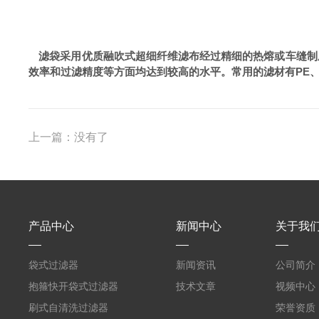
滤袋采用优质融吹式超细纤维
滤布
经过精细的热熔或车缝制
效率和过滤精度等方面均达到较高的水平。常用的滤材有
PE
上一篇：没有了
产品中心
新闻中心
关于我
袋式过滤器
新闻资讯
公司简介
抱箍快开袋式过滤器
技术文章
视频中心
刷式自清洗过滤器
荣誉资质