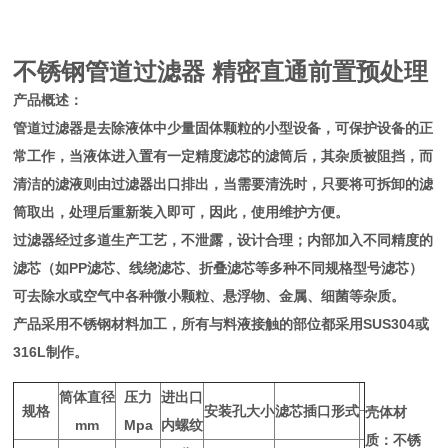
不锈钢管道过滤器 精密直通前置预处理
产品概述：
管道过滤器是去除液体中少量固体颗粒的小型设备，可保护设备的正
常工作，当液体进入置有一定精度滤芯的滤筒后，其杂质被阻挡，而
清洁的滤液则由过滤器出口排出，当需要清洗时，只要将可拆卸的滤
筒取出，处理后重新装入即可，因此，使用维护方便。
过滤器经过多道生产工艺，不泄露，设计合理；内部加入不同精度的
滤芯（如PP滤芯、线绕滤芯、折叠滤芯等多种不同规格型号滤芯）
可去除水或空气中各种微小颗粒、悬浮物、金属、细菌等杂质。
产品采用不锈钢材料加工，所有与料液接触的部位都采用SUS304或
316L制作。
筒体直径
压力
进出口
规格
安装孔大小
滤芯插口形式
壳体材
mm
Mpa
内螺纹
质：不锈