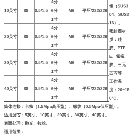
4
分
钢（SUS3
10
英寸
89
0.5/1.5
6
分
M6
平压/222/226
04、SUS3
1
寸
16）。
4
分
密封圈材
20
英寸
89
0.5/1.5
6
分
M6
平压/222/226
质：硅
1
寸
胶、PTF
4
分
E、氟橡
30
英寸
89
0.5/1.5
6
分
M6
平压/222/226
胶、三元
1
寸
乙丙等
4
分
工作温
40
英寸
89
0.5/1.5
6
分
M6
平压/222/226
度：20~15
1
寸
0°C。
筒体连接：卡箍（1.5Mpa高压型）、螺纹（0.5Mpa低压型）。
适用滤芯：5英寸、10英寸、20英寸、30英寸、40英寸。
表面处理：抛光、拉丝。
适用范围：